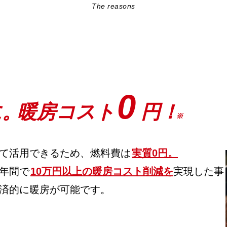
The reasons
0
に
。
暖房コスト
円！
※
て活用できるため、燃料費は
実質0円。
年間で
10万円以上の暖房コスト削減を
実現した事
済的に暖房が可能です。