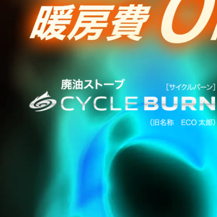
大
幅
削
減
｜
特
許
バ
ー
ナ