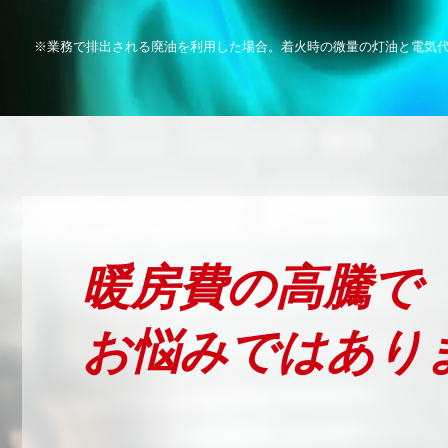
ー
※業務で排出される廃油を利用した場合。着火時の微量の灯油と電気
搭
載
の
業
務
暖房費の高騰で
用
ス
お悩みではあり
ト
ー