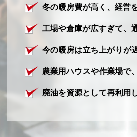
ブ
冬の暖房費が高く、経営
「サ
工場や倉庫が広すぎて、
イ
ク
今の暖房は立ち上がりが
ル
農業用ハウスや作業場で
バ
ー
廃油を資源として再利用
ン」