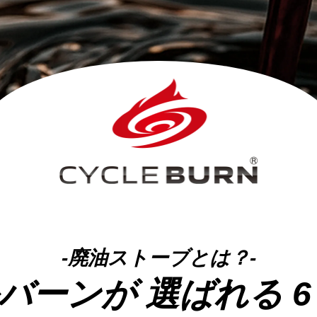
-廃油ストーブとは？-
バーンが
選ばれる 6