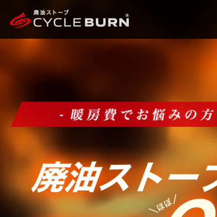
廃
油
を
燃
料
に
暖
房
費
を